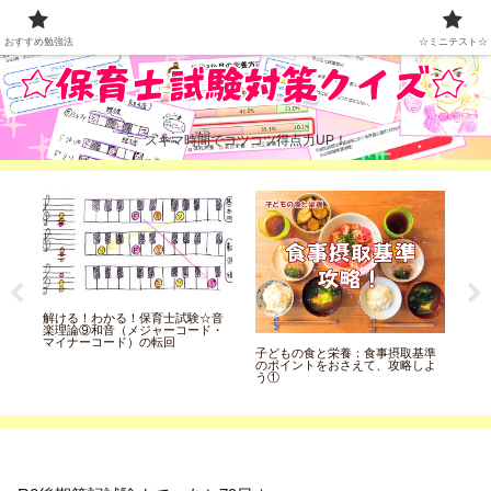
おすすめ勉強法
☆ミニテスト☆
おすすめ勉強法
☆ミニテスト☆
スキマ時間でコツコツ得点力UP！
育
解ける！わかる！保育士試験☆音
解
め
楽理論⑨和音（メジャーコード・
楽理
マイナーコード）の転回
実
子どもの食と栄養：食事摂取基準
のポイントをおさえて、攻略しよ
う①