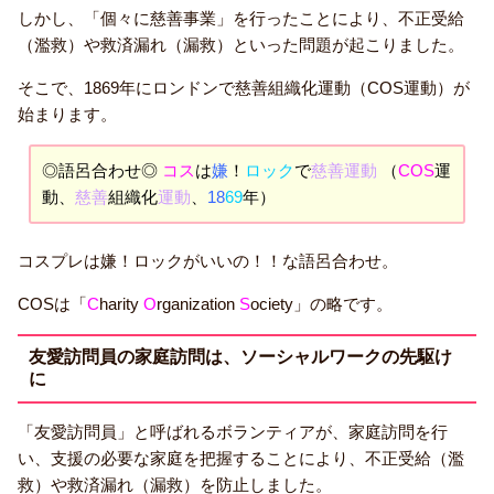
しかし、「個々に慈善事業」を行ったことにより、不正受給
（濫救）や救済漏れ（漏救）といった問題が起こりました。
そこで、1869年にロンドンで慈善組織化運動（COS運動）が
始まります。
◎語呂合わせ◎
コス
は
嫌
！
ロック
で
慈善運動
（
COS
運
動、
慈善
組織化
運動
、
18
69
年）
コスプレは嫌！ロックがいいの！！な語呂合わせ。
COSは「
C
harity
O
rganization
S
ociety」の略です。
友愛訪問員の家庭訪問は、ソーシャルワークの先駆け
に
「友愛訪問員」と呼ばれるボランティアが、家庭訪問を行
い、支援の必要な家庭を把握することにより、不正受給（濫
救）や救済漏れ（漏救）を防止しました。