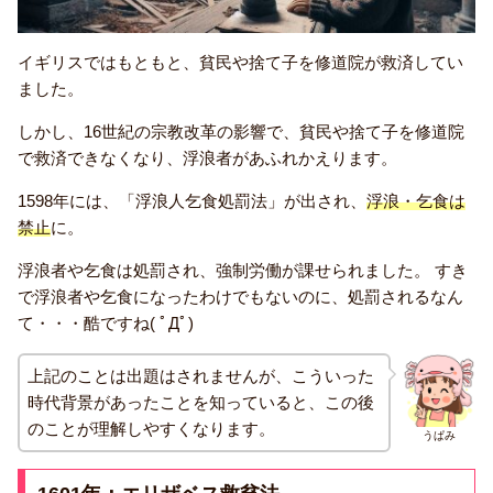
イギリスではもともと、貧民や捨て子を修道院が救済してい
ました。
しかし、16世紀の宗教改革の影響で、貧民や捨て子を修道院
で救済できなくなり、浮浪者があふれかえります。
1598年には、「浮浪人乞食処罰法」が出され、
浮浪・乞食は
禁止
に。
浮浪者や乞食は処罰され、強制労働が課せられました。 すき
で浮浪者や乞食になったわけでもないのに、処罰されるなん
て・・・酷ですね( ﾟДﾟ)
上記のことは出題はされませんが、こういった
時代背景があったことを知っていると、この後
のことが理解しやすくなります。
うぱみ