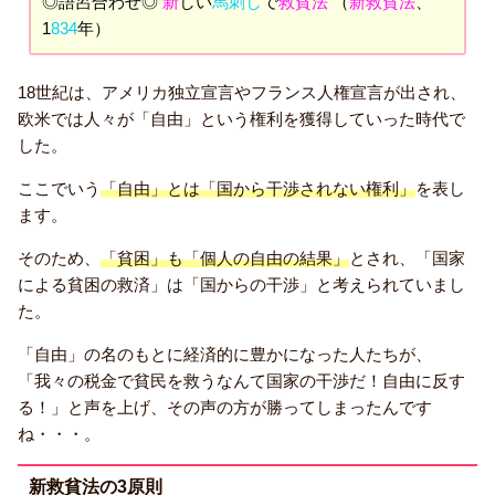
◎語呂合わせ◎
新
しい
馬刺し
で
救貧法
（
新救貧法
、
1
834
年）
18世紀は、アメリカ独立宣言やフランス人権宣言が出され、
欧米では人々が「自由」という権利を獲得していった時代で
した。
ここでいう
「自由」とは「国から干渉されない権利」
を表し
ます。
そのため、
「貧困」も「個人の自由の結果」
とされ、「国家
による貧困の救済」は「国からの干渉」と考えられていまし
た。
「自由」の名のもとに経済的に豊かになった人たちが、
「我々の税金で貧民を救うなんて国家の干渉だ！自由に反す
る！」と声を上げ、その声の方が勝ってしまったんです
ね・・・。
新救貧法の3原則