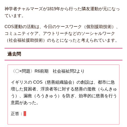
神学者チャルマーズが1819年から行った隣友運動が元になっ
ています。
COS運動の活動は、今日のケースワーク（個別援助技術）、
コミュニティケア、アウトリーチなどのソーシャルワーク
（社会福祉援助技術）のもとになったと考えられています。
過去問
〈〇×問題〉R6前期 社会福祉問2より
イギリスの COS（慈善組織協会）の創設は、都市に急
増した貧困者、浮浪者等に対する慈善の濫救（らんきゅ
う）、漏救（ろうきゅう）を防ぎ、効率的に慈善を行う
意図があった。
正答：
○