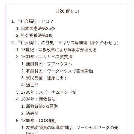
目次
「社会福祉」とは？
日本国憲法第25条
社会福祉法第1条
「社会福祉」の歴史！イギリス篇前編（語呂合わせも）
16世紀：宗教改革により浮浪者が増える
1601年：エリザベス救貧法
無能貧民：プアハウスへ
有能貧民：ワークハウスで強制労働
貧民児童：徒弟に出す
過去問
1795年：スピーナムランド制
1834年：新救貧法
新救貧法の3原則
過去問
1869年：COS運動
友愛訪問員の家庭訪問は、ソーシャルワークの先
駆けに