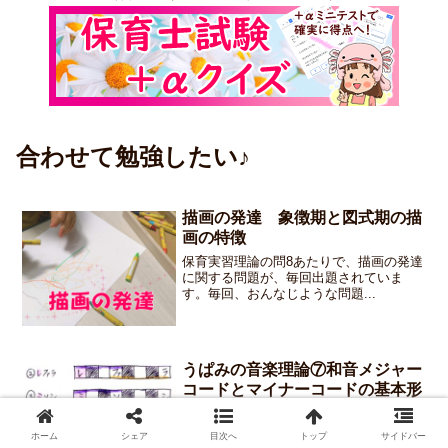
合わせて勉強したい♪
描画の発達 象徴期と図式期の描
画の特徴
保育実習理論の問8あたりで、描画の発達
に関する問題が、毎回出題されていま
す。毎回、おんなじような問題...
うぱみの音楽理論⑦和音メジャー
コードとマイナーコードの基本形
保育士試験・保育実習理論問3では、「和
音」の問題の出題が多いです。今回は、
ホーム
シェア
目次へ
トップ
サイドバー
よく出題される和音「メジャ...