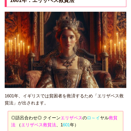
1601年：エリザベス救貧法
1601年、イギリスでは貧困者を救済するため「エリザベス救
貧法」が出されます。
◎語呂合わせ◎ クイーン
エリザベス
の
ロ～イ
ヤル
救貧
法
（
エリザベス救貧法
、1
601
年）