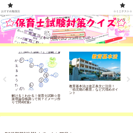
おすすめ勉強法
☆ミニテスト☆
おすすめ勉強法
☆ミニテスト☆
スキマ時間でコツコツ得点力UP！
音
教育基本法は改正条文に注目！
妊
「幼児期の教育」など穴埋めポイ
ラン
ント
年
解ける！わかる！保育士試験☆音
楽理論⑤移調って何？イメージ作
りで問4対策♪