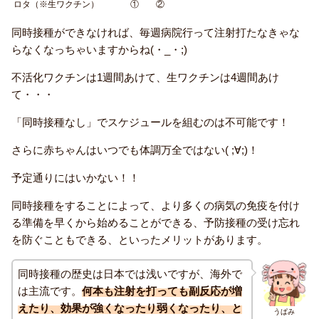
ロタ（※生ワクチン）
①
②
同時接種ができなければ、毎週病院行って注射打たなきゃな
らなくなっちゃいますからね(・_・;)
不活化ワクチンは1週間あけて、生ワクチンは4週間あけ
て・・・
「同時接種なし」でスケジュールを組むのは不可能です！
さらに赤ちゃんはいつでも体調万全ではない( ;∀;)！
予定通りにはいかない！！
同時接種をすることによって、より多くの病気の免疫を付け
る準備を早くから始めることができる、予防接種の受け忘れ
を防ぐこともできる、といったメリットがあります。
同時接種の歴史は日本では浅いですが、海外で
は主流です。
何本も注射を打っても副反応が増
えたり、効果が強くなったり弱くなったり、と
うぱみ