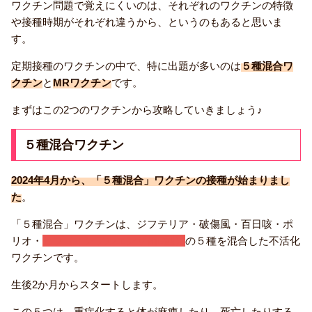
ワクチン問題で覚えにくいのは、それぞれのワクチンの特徴
や接種時期がそれぞれ違うから、というのもあると思いま
す。
定期接種のワクチンの中で、特に出題が多いのは
５種混合ワ
クチン
と
MRワクチン
です。
まずはこの2つのワクチンから攻略していきましょう♪
５種混合ワクチン
2024年4月から、「５種混合」ワクチンの接種が始まりまし
た
。
「５種混合」ワクチンは、ジフテリア・破傷風・百日咳・ポ
リオ・
ヒブ（インフルエンザ菌B型）
の５種を混合した不活化
ワクチンです。
生後2か月からスタートします。
この５つは、重症化すると体が麻痺したり、死亡したりする