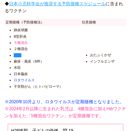
◆
日本小児科学会が推奨する予防接種スケジュール
に含まれ
るワクチン
定期接種（予防接種法）
任意接種
肺炎球菌
B型肝炎
５種混合
２種混合
おたふくかぜ
BCG
インフルエンザ
麻疹・風疹（MR）
水痘
日本脳炎
ロタウイルス
子宮頸がん（ヒトパピローマ）
※2020年10月より、ロタウイルスが定期接種となりました。
※2024年2月以降に生まれた乳児は、4種混合に加えHibワクチ
ンを加えた「5種混合ワクチン」が定期接種です。
H28後期 子どもの保健 問 19