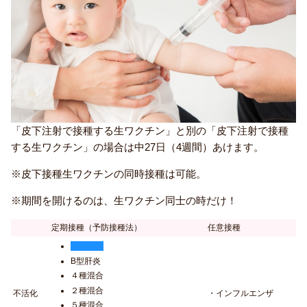
「皮下注射で接種する生ワクチン」と別の「皮下注射で接種
する生ワクチン」の場合は中27日（4週間）あけます。
※皮下接種生ワクチンの同時接種は可能。
※期間を開けるのは、生ワクチン同士の時だけ！
定期接種（予防接種法）
任意接種
肺炎球菌
B型肝炎
４種混合
２種混合
不活化
・インフルエンザ
５種混合