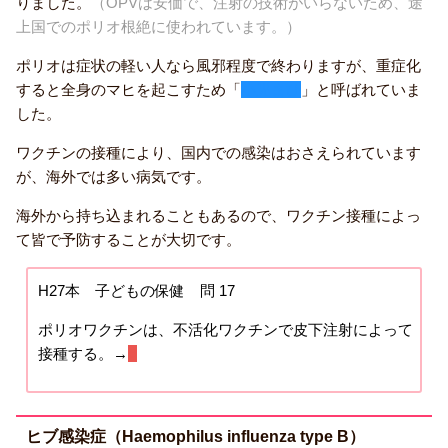
りました。
（OPVは安価で、注射の技術がいらないため、途
上国でのポリオ根絶に使われています。）
ポリオは症状の軽い人なら風邪程度で終わりますが、重症化
すると全身のマヒを起こすため「
小児まひ
」と呼ばれていま
した。
ワクチンの接種により、国内での感染はおさえられています
が、海外では多い病気です。
海外から持ち込まれることもあるので、ワクチン接種によっ
て皆で予防することが大切です。
H27本 子どもの保健 問 17
ポリオワクチンは、不活化ワクチンで皮下注射によって
接種する。→
○
ヒブ感染症（Haemophilus influenza type B）