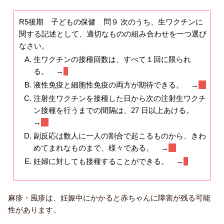
R5後期 子どもの保健 問９ 次のうち、生ワクチンに
関する記述として、適切なものの組み合わせを一つ選び
なさい。
生ワクチンの接種回数は、すべて１回に限られ
る。 →
×
液性免疫と細胞性免疫の両方が期待できる。 →
〇
注射生ワクチンを接種した日から次の注射生ワクチ
ン接種を行うまでの間隔は、27 日以上あける。
→
〇
副反応は数人に一人の割合で起こるものから、きわ
めてまれなものまで、様々である。 →
〇
妊婦に対しても接種することができる。 →
×
麻疹・風疹は、妊娠中にかかると赤ちゃんに障害が残る可能
性があります。