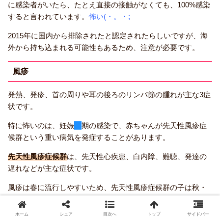
に感染者がいたら、たとえ直接の接触がなくても、100%感染
すると言われています。
怖い(・。・;
2015年に国内から排除されたと認定されたらしいですが、海
外から持ち込まれる可能性もあるため、注意が必要です。
風疹
発熱、発疹、首の周りや耳の後ろのリンパ節の腫れが主な3症
状です。
特に怖いのは、妊娠
初
期の感染で、赤ちゃんが先天性風疹症
候群という重い病気を発症することがあります。
先天性風疹症候群
は、先天性心疾患、白内障、難聴、発達の
遅れなどが主な症状です。
風疹は春に流行しやすいため、先天性風疹症候群の子は秋・
冬の出生に多いです。
ホーム
シェア
目次へ
トップ
サイドバー