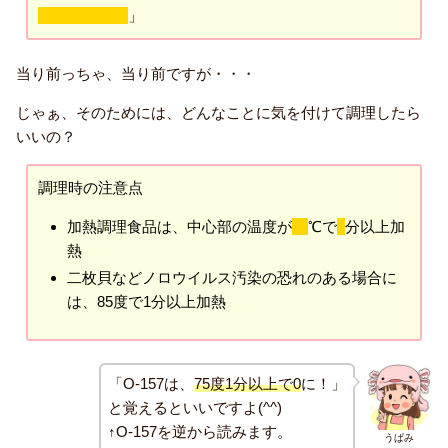
（殺菌する）
」
当り前っちゃ、当り前ですが・・・
じゃぁ、そのためには、どんなことに気を付けて調理したら
いいの？
調理時の注意点
加熱調理食品は、中心部の温度が
75
℃で
1
分以上加
熱
二枚貝などノロウイルス汚染の恐れのある場合に
は、85度で1分以上加熱
「O-157は、
75度1分以上で0
に！」
と覚えるといいですよ(^^)
↑O-157を逆から読みます。
うぱみ