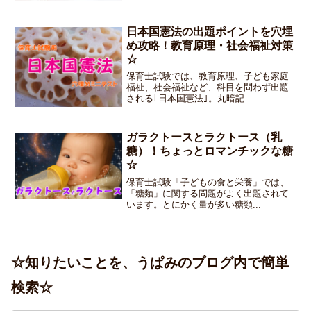
日本国憲法の出題ポイントを穴埋
め攻略！教育原理・社会福祉対策
☆
保育士試験では、教育原理、子ども家庭
福祉、社会福祉など、科目を問わず出題
される｢日本国憲法｣。丸暗記...
ガラクトースとラクトース（乳
糖）！ちょっとロマンチックな糖
☆
保育士試験「子どもの食と栄養」では、
「糖類」に関する問題がよく出題されて
います。とにかく量が多い糖類...
☆知りたいことを、うぱみのブログ内で簡単
検索☆