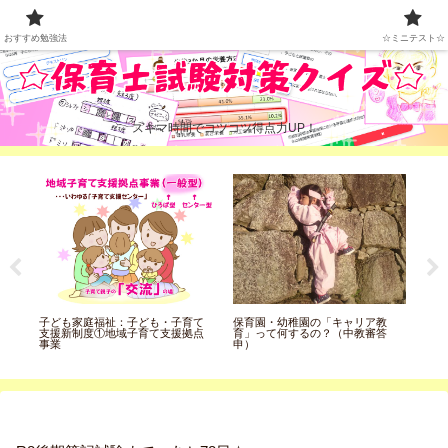
おすすめ勉強法
☆ミニテスト☆
おすすめ勉強法
☆ミニテスト☆
スキマ時間でコツコツ得点力UP！
覚
子ども家庭福祉：子ども・子育て
保育園・幼稚園の「キャリア教
う
支援新制度①地域子育て支援拠点
育」って何するの？（中教審答
コ
事業
申）