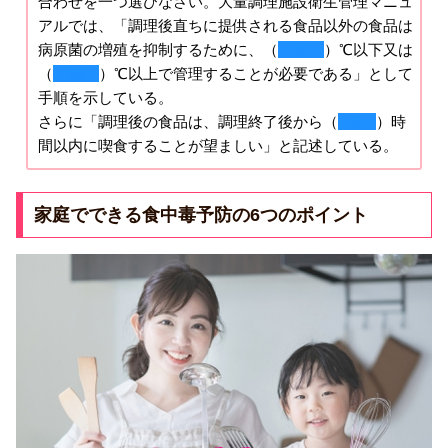
合わせを一つ選びなさい。大量調理施設衛生管理マニュ
アルでは、「調理後直ちに提供される食品以外の食品は
病原菌の増殖を抑制するために、（
10
）℃以下又は
（
65
）℃以上で管理することが必要である」として
手順を示している。
さらに「調理後の食品は、調理終了後から（
2
）時
間以内に喫食することが望ましい」と記述している。
家庭でできる食中毒予防の6つのポイント