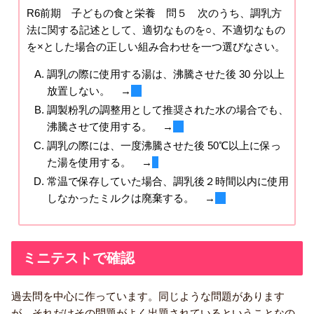
R6前期 子どもの食と栄養 問５ 次のうち、調乳方
法に関する記述として、適切なものを○、不適切なもの
を×とした場合の正しい組み合わせを一つ選びなさい。
調乳の際に使用する湯は、沸騰させた後 30 分以上
放置しない。 →
〇
調製粉乳の調整用として推奨された水の場合でも、
沸騰させて使用する。 →
〇
調乳の際には、一度沸騰させた後 50℃以上に保っ
た湯を使用する。 →
×
常温で保存していた場合、調乳後２時間以内に使用
しなかったミルクは廃棄する。 →
〇
ミニテストで確認
過去問を中心に作っています。同じような問題があります
が、それだけその問題がよく出題されているということなの