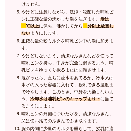
けません。
やけどに注意しながら、洗浄・殺菌した哺乳ビ
ンに正確な量の沸かした湯を注ぎます。
湯は
70
℃以上
に保ち、沸かしてから
30
分以上放置し
ない
ようにします。
正確な量の粉ミルクを哺乳ビン中の湯に加えま
す。
やけどしないよう、清潔なふきんなどを使って
哺乳ビンを持ち、中身が完全に混ざるよう、哺
乳ビンをゆっくり振るまたは回転させます。
混ざったら、直ちに流水をあてるか、冷水又は
氷水の入った容器に入れて、授乳できる温度ま
で冷やします。このとき、中身を汚染しないよ
う、
冷却水は哺乳ビンのキャップより下
に当て
るようにします。
哺乳ビンの外側についた水を、清潔なふきん、
又は使い捨てのふきんでふき取ります。
腕の内側に少量のミルクを垂らして、授乳に適