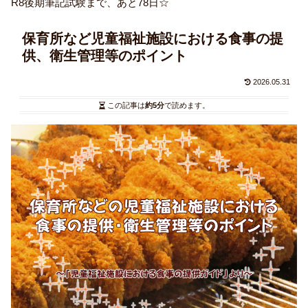
R8後期筆記試験まで、あと78日☆
保育所など児童福祉施設における食事の提
供、衛生管理等のポイント
2026.05.31
この記事は
約5分
で読めます。