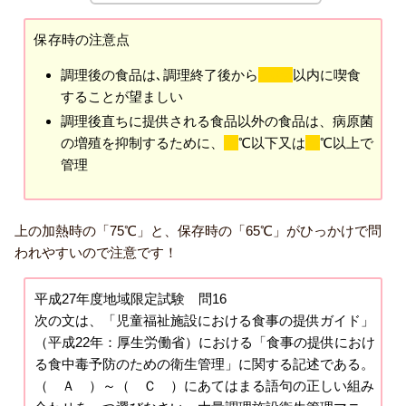
保存時の注意点
調理後の食品は､調理終了後から
2時間
以内に喫食
することが望ましい
調理後直ちに提供される食品以外の食品は、病原菌
の増殖を抑制するために、
10
℃以下又は
65
℃以上で
管理
上の加熱時の「75℃」と、保存時の「65℃」がひっかけで問
われやすいので注意です！
平成27年度地域限定試験 問16
次の文は、「児童福祉施設における食事の提供ガイド」
（平成22年：厚生労働省）における「食事の提供におけ
る食中毒予防のための衛生管理」に関する記述である。
（ Ａ ）～（ Ｃ ）にあてはまる語句の正しい組み