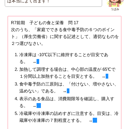
は本当によく出ます！
うぱみ
R7前期 子どもの食と栄養 問 17
次のうち、「家庭でできる食中毒予防の６つのポイン
ト」（厚生労働省）に関する記述として、適切なものを
２つ選びなさい。
冷凍庫は -10℃以下に維持することが目安であ
る。 →
×
加熱して調理する場合は、中心部の温度が 65℃で
１分間以上加熱することを目安とする。 →
×
食中毒予防の三原則は、「付けない、増やさない、
温めない」である。 →
×
表示のある食品は、消費期限等を確認し、購入す
る。 →
〇
冷蔵庫や冷凍庫の詰めすぎに注意する。目安は、冷
蔵庫や冷凍庫の７割程度とする。 →
〇