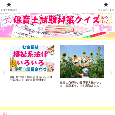
おすすめ勉強法
☆ミニテスト☆
おすすめ勉強法
☆ミニテスト☆
スキマ時間でコツコツ得点力UP！
教
福祉系法律＆施策語呂合わせ☆社
ニ
論
会福祉の並べ替え問題対策に！
保育の心理学の最重要人物ピアジ
ェ！出題ポイントや用語まとめ