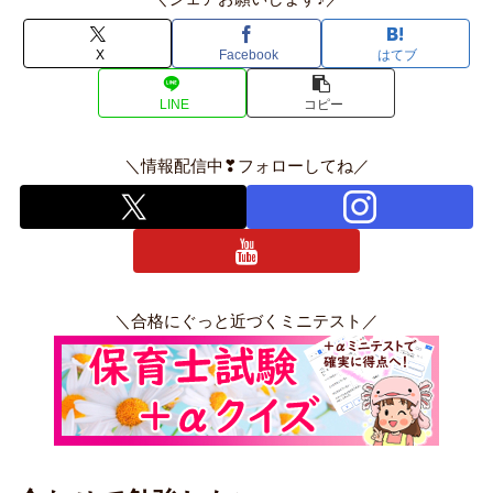
X
Facebook
はてブ
LINE
コピー
＼情報配信中❣フォローしてね／
＼合格にぐっと近づくミニテスト／