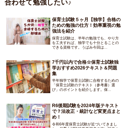
合わせて勉強したい♪
保育士試験５ヶ月【独学】合格の
ための勉強の仕方！効率重視の勉
強法を紹介
保育士試験は、半年の勉強でも、やり方
を工夫すれば、独学でも十分とることの
できる資格です。うぱみ今回は...
7千円以内で合格☆保育士試験独
学おすすめ2026テキスト＆問題
集
半年独学で保育士試験に合格するための
「保育士試験のテキスト（参考書）選
び」のポイントを紹介します。保...
R6後期試験を2024年版テキスト
で？法改正・統計など変更点まと
め！
令和6年度保育士試験が近づいてきまし