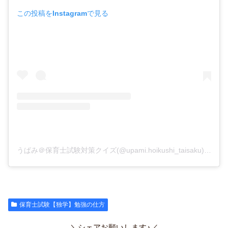
この投稿をInstagramで見る
うぱみ＠保育士試験対策クイズ(@upami.hoikushi_taisaku)がシェアした投稿
保育士試験【独学】勉強の仕方
＼シェアお願いします♪／