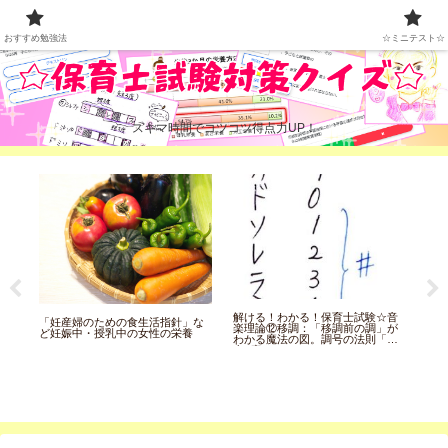
おすすめ勉強法
☆ミニテスト☆
おすすめ勉強法
☆ミニテスト☆
スキマ時間でコツコツ得点力UP！
稚
！
解ける！わかる！保育士試験☆音
「妊産婦のための食生活指針」な
楽理論⑫移調：「移調前の調」が
◎
ど妊娠中・授乳中の女性の栄養
わかる魔法の図。調号の法則「完
糖
全5度」
方