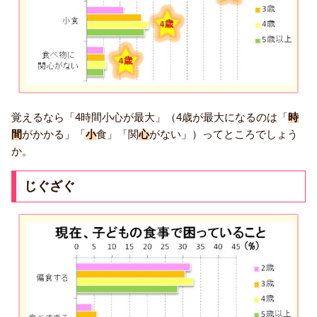
覚えるなら「4時間小心が最大」（4歳が最大になるのは「
時
間
がかかる」「
小
食」「関
心
がない」）ってところでしょう
か。
じぐざぐ