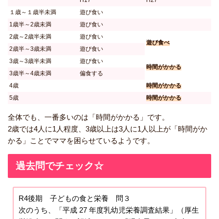
H17
H27
１歳～１歳半未満
遊び食い
1歳半～2歳未満
遊び食い
2歳～2歳半未満
遊び食い
遊び食べ
2歳半～3歳未満
遊び食い
3歳～3歳半未満
遊び食い
時間がかかる
3歳半～4歳未満
偏食する
4歳
時間がかかる
5歳
時間がかかる
全体でも、一番多いのは「時間がかかる」です。
2歳では4人に1人程度、3歳以上は3人に1人以上が「時間がか
かる」ことでママを困らせているようです。
過去問でチェック☆
R4後期 子どもの食と栄養 問３
次のうち、「平成 27 年度乳幼児栄養調査結果」（厚生