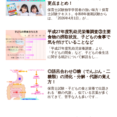
更点まとめ！
保育士試験独学学習者の強い味方！保育
士試験テキスト。令和8年後期試験から
は、「2026年4月1日」が...
平成27年度乳幼児栄養調査③主要
食物の摂取状況、子どもの食事で
気を付けていることなど
「平成27年度乳幼児栄養調査」より、
「子どもの間食」など、子どもの食生活
に関する統計について解説をし...
◎語呂合わせ◎糖（でんぷん・二
糖類）の消化・分解・代謝の覚え
方！
保育士試験・子どもの食と栄養で出題さ
れる「糖の代謝」。似ている言葉が多く
出てきて、苦手な人も多いです...