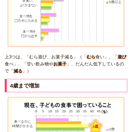
上3つは、「むら遊び、お菓子減る」（「
むら
食い」、「
遊び
食べ」、「甘い飲み物や
お菓子
」、だんだん低下しているの
で「
減る
」）
4歳まで増加