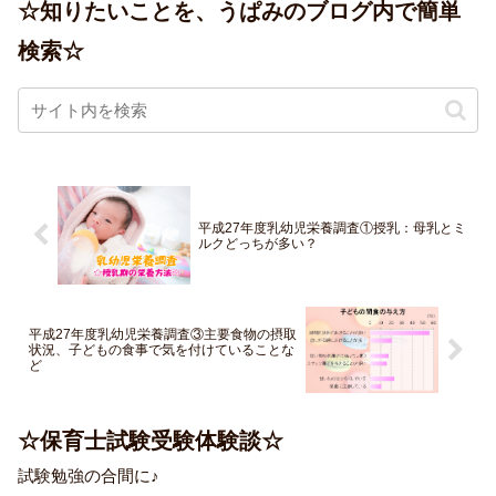
☆知りたいことを、うぱみのブログ内で簡単
検索☆
平成27年度乳幼児栄養調査①授乳：母乳とミ
ルクどっちが多い？
平成27年度乳幼児栄養調査③主要食物の摂取
状況、子どもの食事で気を付けていることな
ど
☆保育士試験受験体験談☆
試験勉強の合間に♪