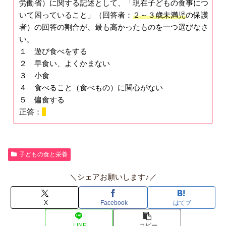
労働省）に関する記述として、「現在子どもの食事につ
いて困っていること」（回答者：
２～３歳未満児
の保護
者）の回答の割合が、最も高かったものを一つ選びなさ
い。
１ 遊び食べをする
２ 早食い、よくかまない
３ 小食
４ 食べること（食べもの）に関心がない
５ 偏食する
正答：
1
子どもの食と栄養
＼シェアお願いします♪／
X
Facebook
はてブ
LINE
コピー