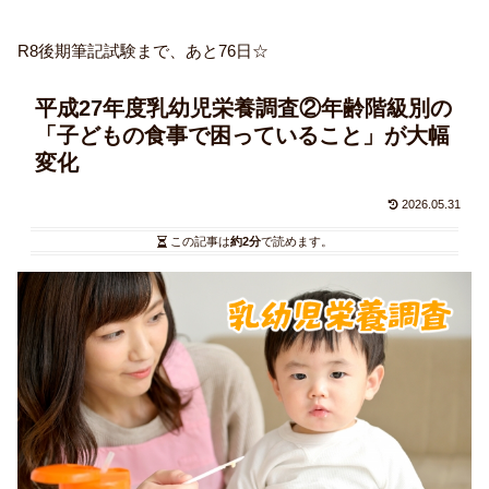
R8後期筆記試験まで、あと76日☆
平成27年度乳幼児栄養調査②年齢階級別の
「子どもの食事で困っていること」が大幅
変化
2026.05.31
この記事は
約2分
で読めます。