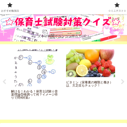
おすすめ勉強法
☆ミニテスト☆
おすすめ勉強法
☆ミニテスト☆
スキマ時間でコツコツ得点力UP！
ビタミン（栄養素の種類と働き）
児
は、欠乏症もチェック！
設
育
解ける！わかる！保育士試験☆音
楽理論⑤移調って何？イメージ作
りで問4対策♪