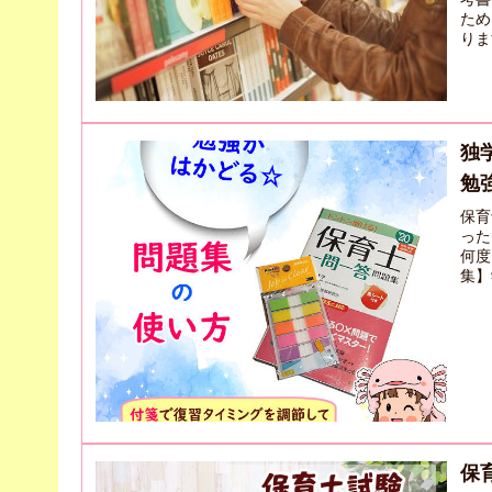
ため
りま
独
勉
保育
った
何度
集】
保