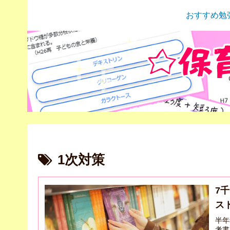
おすすめ勉
1次対策
7
ス
半年
考書