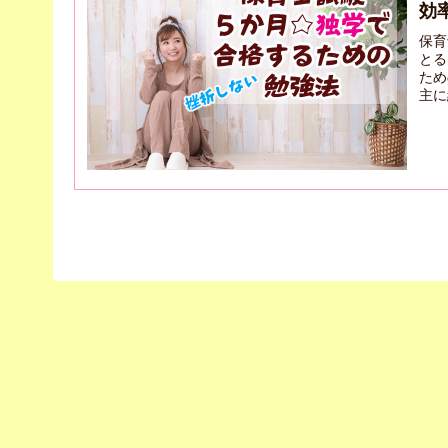
効
保育
とる
ため
主に