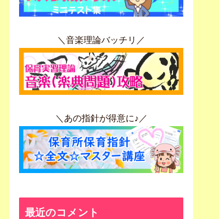
＼音楽理論バッチリ／
＼あの指針が得意に♪／
最近のコメント